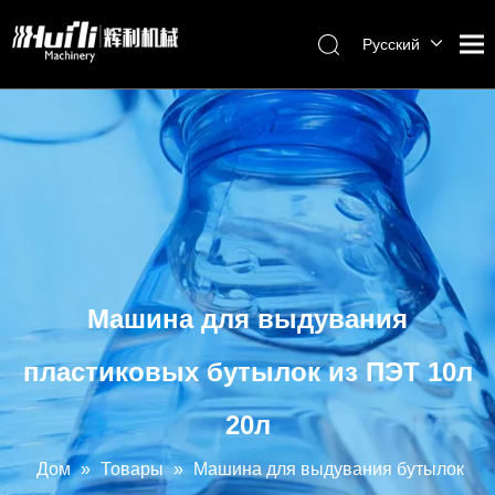
Pусский
English
العربية
Français
Español
Português
Машина для выдувания
пластиковых бутылок из ПЭТ 10л
20л
Дом
»
Товары
»
Машина для выдувания бутылок