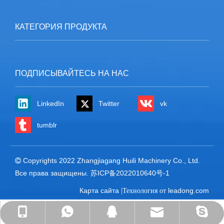
КАТЕГОРИЯ ПРОДУКТА
ПОДПИСЫВАЙТЕСЬ НА НАС
LinkedIn
Twitter
vk
tumblr
Copyrights 2022 Zhangjiagang Huili Machinery Co., Ltd.

Все права защищены.
苏ICP备2022010640号-1
Карта сайта
leadong.com
|Технология от
david@huilimachine.com
david@huilimachine.com
+86-18001567327
+86-18001567327
371460516