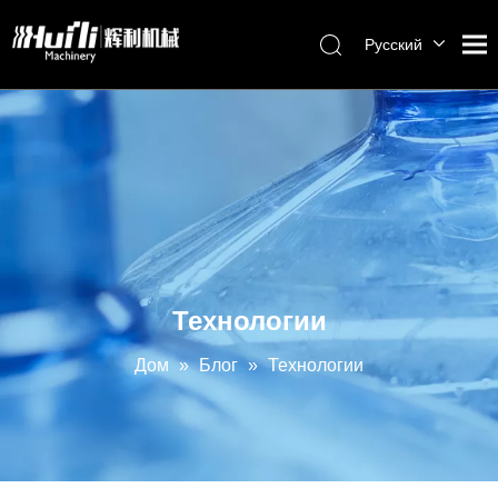
Pусский
English
العربية
Français
Español
Português
Технологии
Дом
»
Блог
»
Технологии