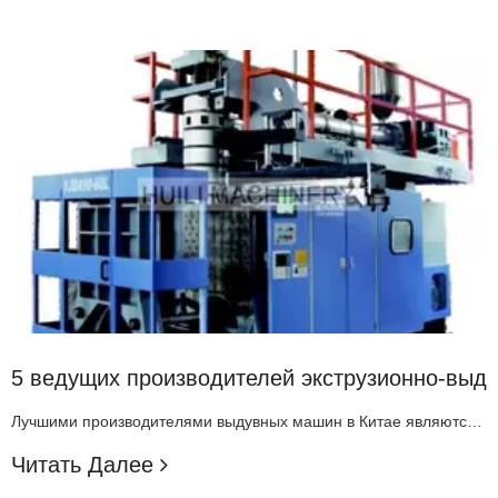
5 ведущих производителей экструзионно-выд
Лучшими производителями выдувных машин в Китае являются Zhangjiagang Huili Machinery, Ningbo Vaino Machine Equipment, Leshan Intelligent Equipment, Zhangjiagang Apollo Machinery и TONVA Plastics Machine. Эти компании известны своим опытом в области экструзионно-выдувных машин. Они используют передовые
Читать Далее