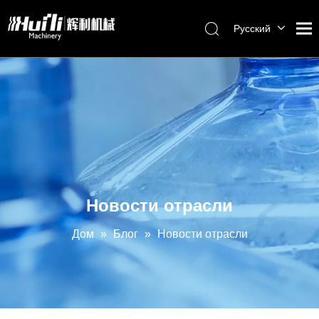
Pусский
English
العربية
Français
Español
Português
Новости отрасли
Дом
»
Блог
»
Новости отрасли